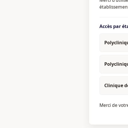
établissemen
Accès par é
Polyclini
Polyclini
Clinique d
Merci de vot