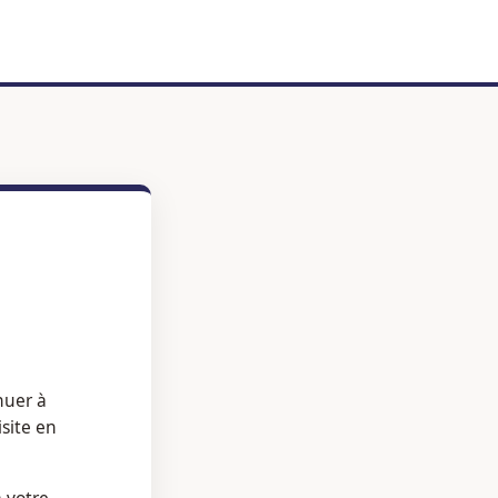
nuer à
isite en
à votre