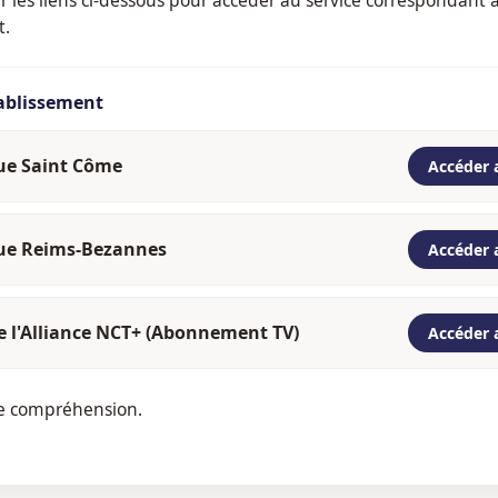
t.
tablissement
que Saint Côme
Accéder 
que Reims-Bezannes
Accéder 
e l'Alliance NCT+ (Abonnement TV)
Accéder 
re compréhension.